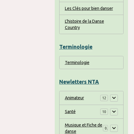
Les Clés pour bien danser
L'histoire de la Danse
Country
Terminologie
Terminologie
Newletters NTA
Animateur
12
Santé
10
Musique et Fiche de
0
danse