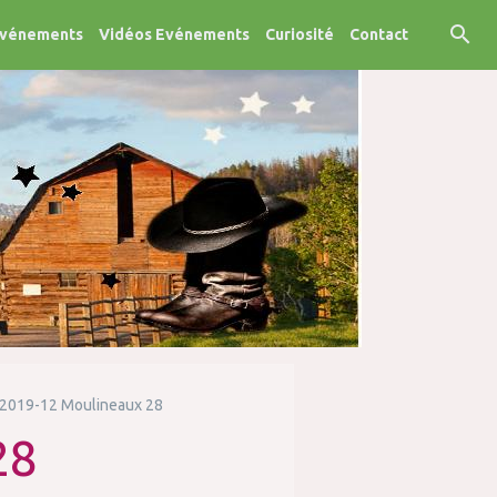
Evénements
Vidéos Evénements
Curiosité
Contact
2019-12 Moulineaux 28
28