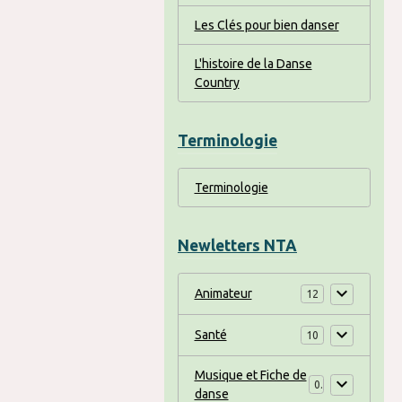
Les Clés pour bien danser
L'histoire de la Danse
Country
Terminologie
Terminologie
Newletters NTA
Animateur
12
Santé
10
Musique et Fiche de
0
danse