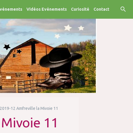
Evénements
Vidéos Evénements
Curiosité
Contact
2019-12 Amfreville la Mivoie 11
 Mivoie 11