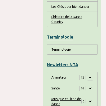
Les Clés pour bien danser
L'histoire de la Danse
Country
Terminologie
Terminologie
Newletters NTA
Animateur
12
Santé
10
Musique et Fiche de
0
danse