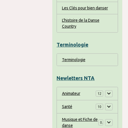
Les Clés pour bien danser
L'histoire de la Danse
Country
Terminologie
Terminologie
Newletters NTA
Animateur
12
Santé
10
Musique et Fiche de
0
danse