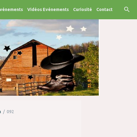
Evénements
Vidéos Evénements
Curiosité
Contact
n
092