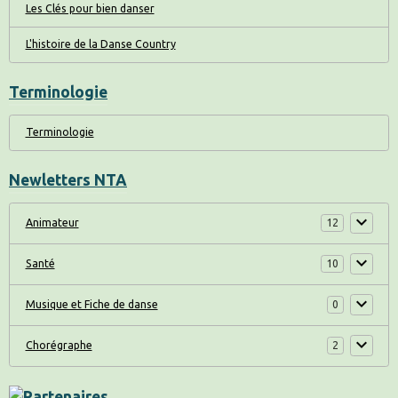
Les Clés pour bien danser
L'histoire de la Danse Country
Terminologie
Terminologie
Newletters NTA
Animateur
12
Santé
10
Musique et Fiche de danse
0
Chorégraphe
2