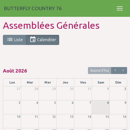
BUTTERFLY COUNTRY 76
Assemblées Générales
Liste
Calendrier
Août 2026
Aujourd'hui
Lun
Mar
Mer
Jeu
Ven
Sam
Dim
27
28
29
30
31
1
2
3
4
5
6
7
8
9
10
11
12
13
14
15
16